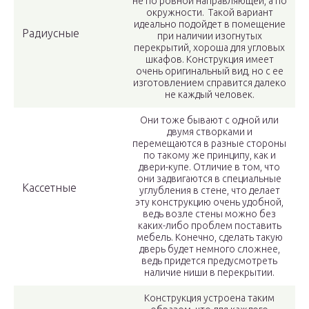
не по ровной направляющей, а по
окружности. Такой вариант
идеально подойдет в помещение
Радиусные
при наличии изогнутых
перекрытий, хороша для угловых
шкафов. Конструкция имеет
очень оригинальный вид, но с ее
изготовлением справится далеко
не каждый человек.
Они тоже бывают с одной или
двумя створками и
перемещаются в разные стороны
по такому же принципу, как и
двери-купе. Отличие в том, что
они задвигаются в специальные
Кассетные
углубления в стене, что делает
эту конструкцию очень удобной,
ведь возле стены можно без
каких-либо проблем поставить
мебель. Конечно, сделать такую
дверь будет немного сложнее,
ведь придется предусмотреть
наличие ниши в перекрытии.
Конструкция устроена таким