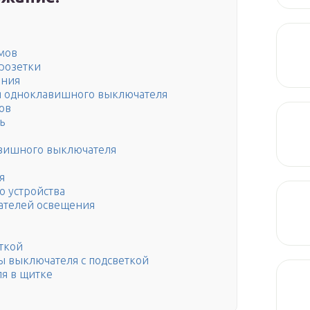
мов
розетки
ения
я одноклавишного выключателя
ов
ь
вишного выключателя
я
 устройства
ателей освещения
ткой
ы выключателя с подсветкой
я в щитке