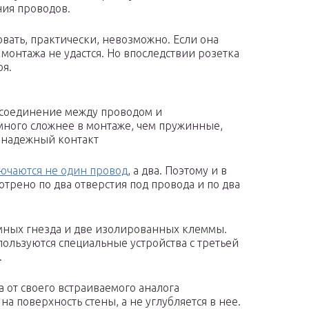
ния проводов.
вать, практически, невозможно. Если она
е монтажа не удастся. Но впоследствии розетка
оя.
соединение между проводом и
много сложнее в монтаже, чем пружинные,
о надежный контакт
ючаются не один провод
, а два. Поэтому и в
трено по два отверстия под провода и по два
мных гнезда и две изолированных клеммы.
ользуются специальные устройства с третьей
.
 от своего встраиваемого аналога
 на поверхность стены, а не углубляется в нее.