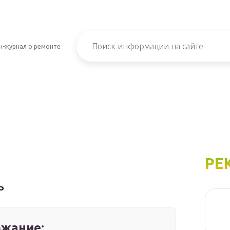
н-журнал о ремонте
РЕ
ь
жание: