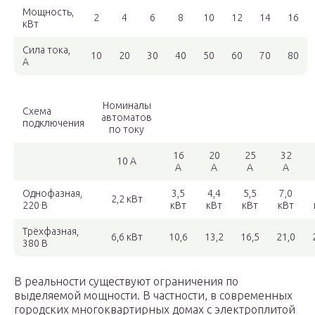
Мощность,
2
4
6
8
10
12
14
16
кВт
Сила тока,
10
20
30
40
50
60
70
80
А
Номиналы
Схема
автоматов
подключения
по току
16
20
25
32
10 А
А
А
А
А
Однофазная,
3,5
4,4
5,5
7,0
2,2 кВт
220 В
кВт
кВт
кВт
кВт
Трёхфазная,
6,6 кВт
10,6
13,2
16,5
21,0
380 В
В реальности существуют ограничения по
выделяемой мощности. В частности, в современных
городских многоквартирных домах с электроплитой