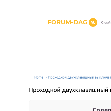
FORUM-DAG
RU
Онлай
Home
Проходной двухклавишный выключа
Проходной двухклавишный
Содер