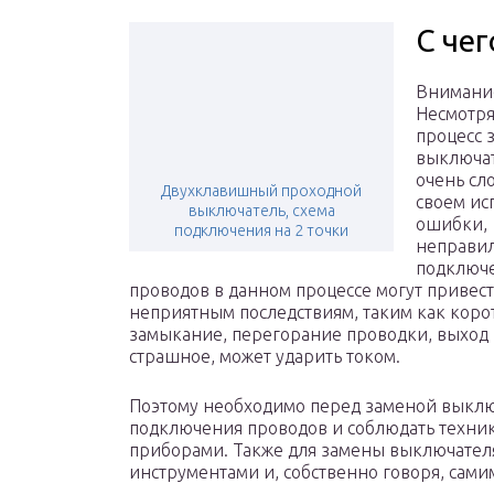
С чег
Внимани
Несмотря 
процесс 
выключат
очень сл
Двухклавишный проходной
своем ис
выключатель, схема
ошибки,
подключения на 2 точки
неправи
подключ
проводов в данном процессе могут привест
неприятным последствиям, таким как коро
замыкание, перегорание проводки, выход 
страшное, может ударить током.
Поэтому необходимо перед заменой выклю
подключения проводов и соблюдать техник
приборами. Также для замены выключател
инструментами и, собственно говоря, сам