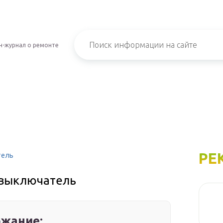
н-журнал о ремонте
РЕ
тель
 выключатель
жание: