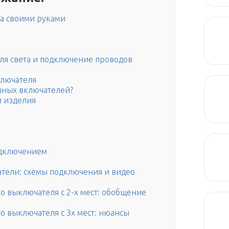
та своими руками
я света и подключение проводов
ключателя
шных включателей?
и изделия
одключением
тели: схемы подключения и видео
 выключателя с 2-х мест: обобщение
о выключателя с 3х мест: нюансы