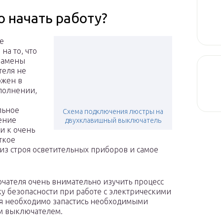
о начать работу?
е
на то, что
замены
еля не
ожен в
полнении,
льное
Схема подключения люстры на
ение
двухклавишный выключатель
и к очень
ткое
из строя осветительных приборов и самое
чателя очень внимательно изучить процесс
у безопасности при работе с электрическими
я необходимо запастись необходимыми
им выключателем.