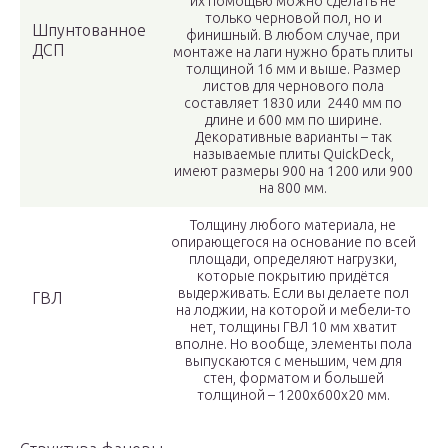
их помощью можно сделать не
только черновой пол, но и
Шпунтованное
финишный. В любом случае, при
ДСП
монтаже на лаги нужно брать плиты
толщиной 16 мм и выше. Размер
листов для чернового пола
составляет 1830 или 2440 мм по
длине и 600 мм по ширине.
Декоративные варианты – так
называемые плиты QuickDeck,
имеют размеры 900 на 1200 или 900
на 800 мм.
Толщину любого материала, не
опирающегося на основание по всей
площади, определяют нагрузки,
которые покрытию придётся
выдерживать. Если вы делаете пол
ГВЛ
на лоджии, на которой и мебели-то
нет, толщины ГВЛ 10 мм хватит
вполне. Но вообще, элементы пола
выпускаются с меньшим, чем для
стен, форматом и большей
толщиной – 1200х600х20 мм.