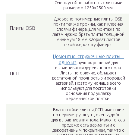
Очень удобно работать с листами
размером 1250х2500 мм.
Древесно-полимерные плиты OSB
почти так же прочны, как и клееная
Плиты OSB
слоями фанера. Для монтажа по
лагам нужно брать плиты толщиной
минимум 18 мм. Формат листов
такой же, как и у фанеры.
Цементно-стружечные плиты –
одно из
лучших решений для
выравнивания деревянного пола.
Листы негорючие, обладают
ЦСП
достаточной прочностью и хорошей
адгезией. Поэтому их чаще всего
используют для подготовки
основания под укладку
керамической плитки.
Влагостойкие листы ДСП, имеющие
по периметру шпунт, очень удобны
для выравнивания пола. Мало того, в
продаже есть варианты и с
декоративным покрытием, так что с