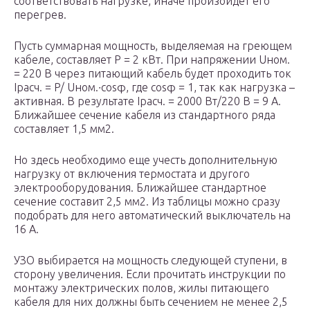
соответствовать нагрузке, иначе произойдет его
перегрев.
Пусть суммарная мощность, выделяемая на греющем
кабеле, составляет P = 2 кВт. При напряжении U
ном.
= 220 В через питающий кабель будет проходить ток
I
расч.
= P/ U
ном.
∙cosφ, где cosφ = 1, так как нагрузка –
активная. В результате I
расч.
= 2000 Вт/220 В = 9 А.
Ближайшее сечение кабеля из стандартного ряда
составляет 1,5 мм2.
Но здесь необходимо еще учесть дополнительную
нагрузку от включения термостата и другого
электрооборудования. Ближайшее стандартное
сечение составит 2,5 мм2. Из таблицы можно сразу
подобрать для него автоматический выключатель на
16 А.
УЗО выбирается на мощность следующей ступени, в
сторону увеличения. Если прочитать инструкции по
монтажу электрических полов, жилы питающего
кабеля для них должны быть сечением не менее 2,5