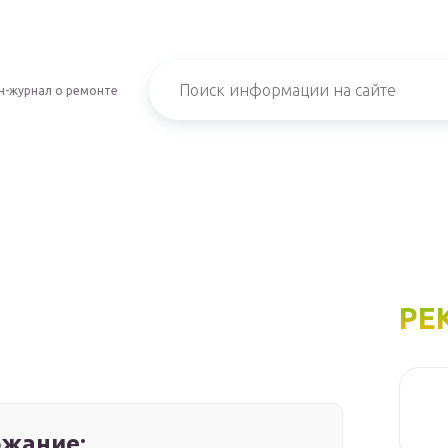
н-журнал о ремонте
РЕ
жание: