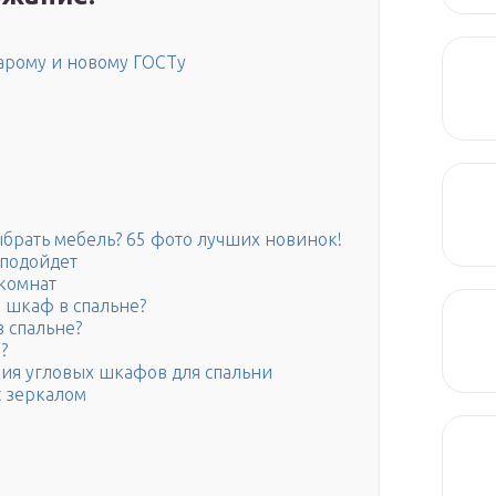
тарому и новому ГОСТу
ыбрать мебель? 65 фото лучших новинок!
 подойдет
комнат
й шкаф в спальне?
в спальне?
?
ия угловых шкафов для спальни
с зеркалом