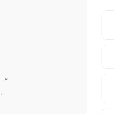
 цвет
ф