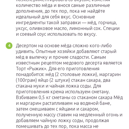
количество мёда и внося самые различные
дополнения, до тех пор, пока не найдёте
идеальный для себя вкус. Основные
ингредиенты такой заправки — мёд, горчица,
уксус, оливковое масло, лимонный сок. Специи
и соевый соус использовать по вкусу.
Десертом на основе мёда сложно кого-либо
удивить. Опытные хозяйки добавляют старый
мёд в выпечку и прочие сладости. Самым
известным рецептом медового десерта является
Торт «Рыжик». Для его приготовления
понадобится: мёд (2 столовые ложки), маргарин
(100грам) яйцо (2 штуки) стакан сахара, два
стакана муки и чайная ложка соды. Для
приготовления крема используем сметану.
Взбиваем 0,5 кг сметаны со стаканом сахара Мёд
и маргарин растапливаем на водяной бане,
затем смешиваем с яйцами и сахаром,
полученную массу ставим на медленный огонь и
добавляем чайную ложку соды, продолжая
помешивать до тех пор, пока масса не