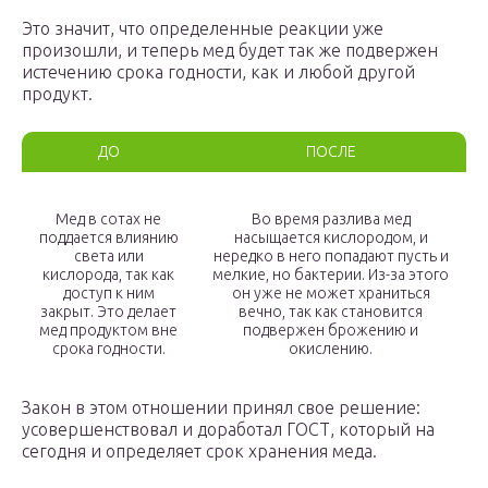
Это значит, что определенные реакции уже
произошли, и теперь мед будет так же подвержен
истечению срока годности, как и любой другой
продукт.
ДО
ПОСЛЕ
Мед в сотах не
Во время разлива мед
поддается влиянию
насыщается кислородом, и
света или
нередко в него попадают пусть и
кислорода, так как
мелкие, но бактерии. Из-за этого
доступ к ним
он уже не может храниться
закрыт. Это делает
вечно, так как становится
мед продуктом вне
подвержен брожению и
срока годности.
окислению.
Закон в этом отношении принял свое решение:
усовершенствовал и доработал ГОСТ, который на
сегодня и определяет срок хранения меда.