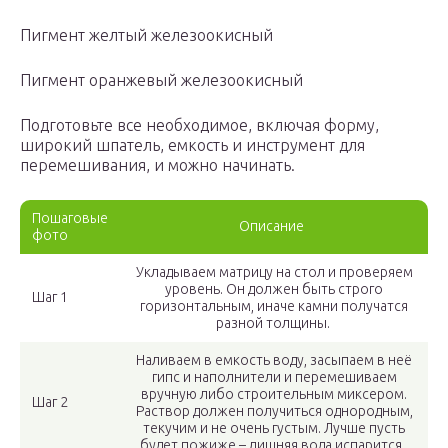
Пигмент желтый железоокисный
Пигмент оранжевый железоокисный
Подготовьте все необходимое, включая форму,
широкий шпатель, емкость и инструмент для
перемешивания, и можно начинать.
Пошаговые
Описание
фото
Укладываем матрицу на стол и проверяем
уровень. Он должен быть строго
Шаг 1
горизонтальным, иначе камни получатся
разной толщины.
Наливаем в емкость воду, засыпаем в неё
гипс и наполнители и перемешиваем
вручную либо строительным миксером.
Шаг 2
Раствор должен получиться однородным,
текучим и не очень густым. Лучше пусть
будет пожиже – лишняя вода испарится.