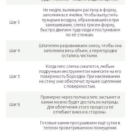
Не медля, выливаем раствор в форму,
заполняя все ячейки. Чтобы выпустить
пузырьки воздуха, образовавшиеся при
Шаг 3
замешивании, слегка трясем форму,
быстро двигаем туда-сюда и постукиваем
по её стенкам.
Шпателем разравниваем смесь, чтобы она
Шаг 4
заполнила весь объем, а перегородки
остались чистыми.
Когда гипс слегка схватится, любым
подручным инструментом нанесите на его
Шаг 5
поверхность бороздки. При наклеивании
на стену они обеспечат лучшее сцепление
с поверхностью.
Примерно через полчаса гипс застынет и
камни можно будет достать из матрицы.
Шаг 6
Для облегчения этого процесса её
отгибают вниз и в стороны.
Готовые камни просушиваем ещё сутки в
теплом проветриваемом помещении.