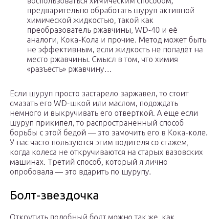
воспользоваться химическим способом,
предварительно обработать шуруп активной
химической жидкостью, такой как
преобразователь ржавчины, WD-40 и её
аналоги, Кока-Кола и прочие. Метод может быть
не эффективным, если жидкость не попадёт на
место ржавчины. Смысл в том, что химия
«разъесть» ржавчину…
Если шуруп просто застарело заржавел, то стоит
смазать его WD-шкой или маслом, подождать
немного и выкручивать его отверткой. А еще если
шуруп прикипел, то распространенный способ
борьбы с этой бедой — это замочить его в Кока-коле.
У нас часто пользуются этим водителя со стажем,
когда колеса не откручиваются на старых вазовских
машинах. Третий способ, который я лично
опробовала — это вдарить по шурупу.
Болт-звездочка
Открутить подобный болт можно так же, как