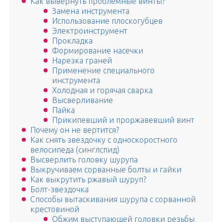
Как вывернуть проблемные винты?
Замена инструмента
Использование плоскогубцев
Электроинструмент
Прокладка
Формирование насечки
Нарезка граней
Применение специального
инструмента
Холодная и горячая сварка
Высверливание
Пайка
Прикипевший и проржавевший винт
Почему он не вертится?
Как снять звездочку с односкоростного
велосипеда (синглспид)
Высверлить головку шурупа
Выкручиваем сорванные болты и гайки
Как выкрутить ржавый шуруп?
Болт-звездочка
Способы вытаскивания шурупа с сорванной
крестовиной
Обжим выступающей головки резьбы