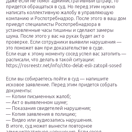
Даже если не помог административный штраф, то
придется обращаться в суд. Но перед этим нужно
написать коллективную жалобу в управляющую
компанию и Роспотребнадзор. После этого в ваш дом
приедут специалисты Роспотребнадзора в
установленные часы тишины и сделают замеры
шума. После этого у вас на руках будет акт о
проверке. Если сотрудники выявили нарушения —
это поможет вам при доказательстве в суде.
Если еще к этому моменту сосед успел вас затопить —
расписали, что делать в такой ситуации:
https://rosreestr.net/info/chto-delat-esli-zatopil-sosed
Если вы собираетесь пойти в суд — напишите
исковое заявление. Перед этим придется собрать
документы:
— Копии письменных жалоб;
— Акт о выявленном шуме;
— Показания свидетелей нарушения;
— Копия заявления в полицию;
— Видео или аудиозапись нарушения.
В итоге, суд может вынести повторное
административное нарушение. Если сосед