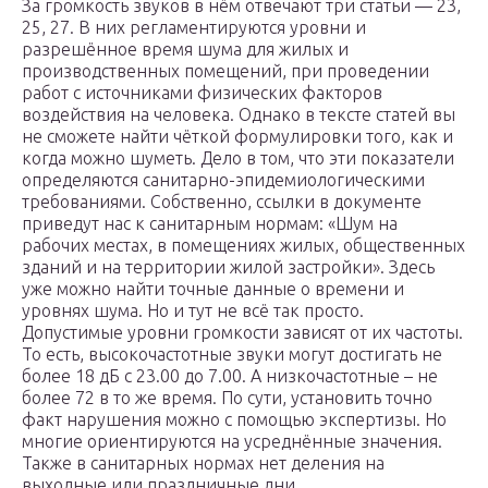
За громкость звуков в нём отвечают три статьи — 23,
25, 27. В них регламентируются уровни и
разрешённое время шума для жилых и
производственных помещений, при проведении
работ с источниками физических факторов
воздействия на человека. Однако в тексте статей вы
не сможете найти чёткой формулировки того, как и
когда можно шуметь. Дело в том, что эти показатели
определяются санитарно-эпидемиологическими
требованиями. Собственно, ссылки в документе
приведут нас к санитарным нормам: «Шум на
рабочих местах, в помещениях жилых, общественных
зданий и на территории жилой застройки». Здесь
уже можно найти точные данные о времени и
уровнях шума. Но и тут не всё так просто.
Допустимые уровни громкости зависят от их частоты.
То есть, высокочастотные звуки могут достигать не
более 18 дБ с 23.00 до 7.00. А низкочастотные – не
более 72 в то же время. По сути, установить точно
факт нарушения можно с помощью экспертизы. Но
многие ориентируются на усреднённые значения.
Также в санитарных нормах нет деления на
выходные или праздничные дни.