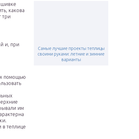
обшивке
ь, какова
т три
й и, при
Самые лучшие проекты теплицы
своими руками: летние и зимние
варианты
их помощью
льзовать
льных
верхние
рывали им
характерна
ки.
 в теплице