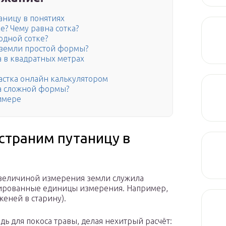
аницу в понятиях
ке? Чему равна сотка?
одной сотке?
 земли простой формы?
а в квадратных метрах
астка онлайн калькулятором
ка сложной формы?
имере
устраним путаницу в
величиной измерения земли служила
ксированные единицы измерения. Например,
женей в старину).
ь для покоса травы, делая нехитрый расчёт: