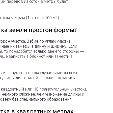
кий перевод из соток в метры будет
тным метрам (1 сотка = 100 м2).
тка земли простой формы?
рон участка. Забив по углам участка
чные их замеры в длину и ширину. Если
, то понадобятся только две его стороны —
ше записать в блокнот или занести в
ым — нужно в таком случае замеры всех
бо длины диагоналей — тоже под запись.
квадратный или НЕ прямоугольный участок),
а немного сложнее, чем умножение длины и
овеку без специального образования.
тка в квадратных метрах