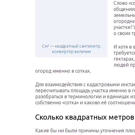
Слово «с
общении 
земельны
огородни
участке?
о своих т
См² — квадратный сантиметр.
И хотя в
конвертер величин
требуетс
гектарах
людей пр
огород именно в сотках.
Для взаимодействия с кадастровыми инста
пересчитывать площадь участка именно в г
разобраться в терминологии и единицах из
собственно «сотка» и каково её соотношени
Сколько квадратных метров 
Какие бы ни были причины уточнения пло