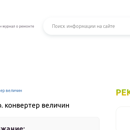
н-журнал о ремонте
РЕ
тер величин
. конвертер величин
жание: