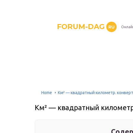
FORUM-DAG
RU
Онлай
Home
Км² — квадратный километр. конвер
Км² — квадратный километр
Содер