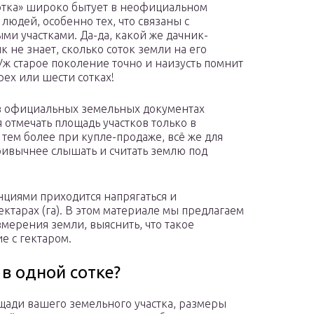
отка» широко бытует в неофициальном
людей, особенно тех, что связаны с
ми участками. Да-да, какой же дачник-
к не знает, сколько соток земли на его
 Уж старое поколение точно и наизусть помнит
рех или шести сотках!
 в официальных земельных документах
я отмечать площадь участков только в
, тем более при купле-продаже, всё же для
ивычнее слышать и считать землю под
нциями приходится напрягаться и
ектарах (га). В этом материале мы предлагаем
мерения земли, выяснить, что такое
е с гектаром.
в одной сотке?
щади вашего земельного участка, размеры