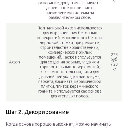
кг
основание, допустима заливка на
деревянное основание с
применением системы на
разделительном слое.
Пол наливной Axton используется
для выравнивания бетонных
перекрытий, монолитного бетона,
черновой стяжки, при ремонте,
строительстве хозяйственных,
коммерческих и жилых
278
помещений. Также используется
руб.
Axton
для создания ровных, гладких и
/ 20
горизонтальных поверхностей,
кг
как самостоятельных, так и для
дальнейшей укладки линолеума,
паркета, ламината, керамической
плитки, плиток керамического
гранита, используется как основа
для «теплых» полов.
Шаг 2. Декорирование
Когда основа хорошо высохнет, можно начинать