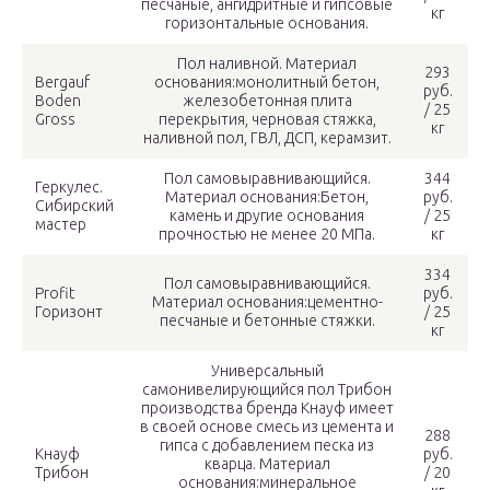
песчаные, ангидритные и гипсовые
кг
горизонтальные основания.
Пол наливной. Материал
293
Bergauf
основания:монолитный бетон,
руб.
Boden
железобетонная плита
/ 25
Gross
перекрытия, черновая стяжка,
кг
наливной пол, ГВЛ, ДСП, керамзит.
Пол самовыравнивающийся.
344
Геркулес.
Материал основания:Бетон,
руб.
Сибирский
камень и другие основания
/ 25
мастер
прочностью не менее 20 МПа.
кг
334
Пол самовыравнивающийся.
Profit
руб.
Материал основания:цементно-
Горизонт
/ 25
песчаные и бетонные стяжки.
кг
Универсальный
самонивелирующийся пол Трибон
производства бренда Кнауф имеет
в своей основе смесь из цемента и
288
гипса с добавлением песка из
Кнауф
руб.
кварца. Материал
Трибон
/ 20
основания:минеральное