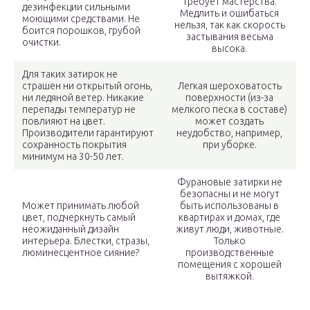
требует мастерства.
дезинфекции сильными
Медлить и ошибаться
моющими средствами. Не
нельзя, так как скорость
боится порошков, грубой
застывания весьма
очистки.
высока.
Для таких затирок не
страшен ни открытый огонь,
Легкая шероховатость
ни ледяной ветер. Никакие
поверхности (из-за
перепады температур не
мелкого песка в составе)
повлияют на цвет.
может создать
Производители гарантируют
неудобство, например,
сохранность покрытия
при уборке.
минимум на 30-50 лет.
Фурановые затирки не
безопасны и не могут
Может принимать любой
быть использованы в
цвет, подчеркнуть самый
квартирах и домах, где
неожиданный дизайн
живут люди, животные.
интерьера. Блестки, стразы,
Только
люминесцентное сияние?
производственные
помещения с хорошей
вытяжкой.