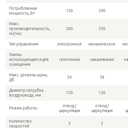
Потребляемая
150
240
мощность, Вт
Макс.
производительность,
300
350
м3/час.
Тип управления
электронное
механическое
ме
Лампы
использующиеся для
галогенная
накаливания
н
освещения
Макс. уровень шума,
54
58
Дб
Диаметр патрубка
120
120
воздуховода, мм
отвод /
отвод /
Режим работы
циркуляция
циркуляция
ц
Количество
3
3
скоростей