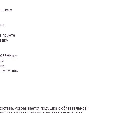
льного
и»;
в грунте
адку
рованным
ей
ми,
возможных
состава, устраивается подушка с обязательной