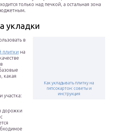
ходится только над печкой, а остальная зона
 бюджетным.
а укладки
ользовать в
й плитки
на
качестве
ев
 базовые
, какая
Как укладывать плитку на
гипсокартон: советы и
инструкция
 участка:
ы дорожки
с
ется
обходимое