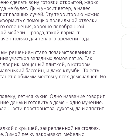
ено сделать зону готовки открытой, жарко
да не будет. Дым уносит ветер, а навес
 от палящих лучей. Эту территорию можно
оформить с помощью правильной отделки,
го освещения, хорошо подобранной
ой мебели. Правда, такой вариант
ачен только для теплого времени года.
ым решением стало позаимствованное с
ия участков западных домов патио. Так
 дворик, мощеный плиткой, в котором
маленький бассейн, и даже клумбы. То есть
 станет любимым местом у всех домочадцев. Но
.
ловеку, летняя кухня. Одно название говорит
ние деньки готовить в доме – одно мучение.
ленности пространства, духоты, да и аппетит
адкой с крышей, закрепленной на столбах.
не. Зимой печку закрывают, мебель с