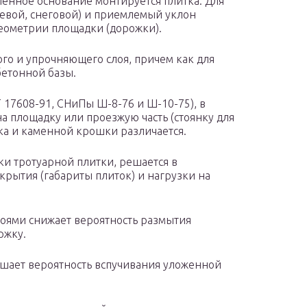
ленное основание монтируется плитка. Для
девой, снеговой) и приемлемый уклон
геометрии площадки (дорожки).
го и упрочняющего слоя, причем как для
бетонной базы.
17608-91, СНиПы Ш-8-76 и Ш-10-75), в
а площадку или проезжую часть (стоянку для
ка и каменной крошки различается.
дки тротуарной плитки, решается в
крытия (габариты плиток) и нагрузки на
лоями снижает вероятность размытия
ржку.
ьшает вероятность вспучивания уложенной