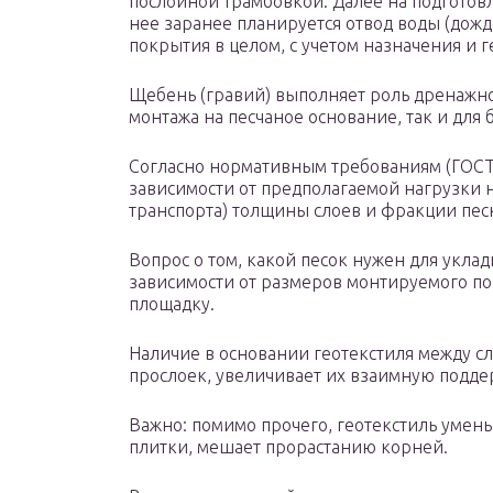
послойной трамбовкой. Далее на подготов
нее заранее планируется отвод воды (дож
покрытия в целом, с учетом назначения и 
Щебень (гравий) выполняет роль дренажно
монтажа на песчаное основание, так и для 
Согласно нормативным требованиям (ГОСТ 
зависимости от предполагаемой нагрузки н
транспорта) толщины слоев и фракции пес
Вопрос о том, какой песок нужен для укла
зависимости от размеров монтируемого по
площадку.
Наличие в основании геотекстиля между с
прослоек, увеличивает их взаимную подде
Важно: помимо прочего, геотекстиль умен
плитки, мешает прорастанию корней.