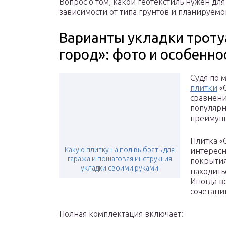
Вопрос о том, какой геотекстиль нужен дл
зависимости от типа грунтов и планируемо
Варианты укладки троту
город»: фото и особенно
Судя по
плитки
«С
сравнени
популярн
преимуще
Плитка «
Какую плитку на пол выбрать для
интересн
гаража и пошаговая инструкция
покрытия
укладки своими руками
находить
Иногда в
сочетани
Полная комплектация включает: