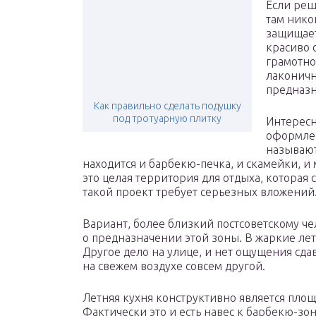
Если реш
там никог
защищает
красиво 
грамотно
лаконичн
предназн
Как правильно сделать подушку
под тротуарную плитку
Интересн
оформлен
называют
находится и барбекю-печка, и скамейки, и 
это целая территория для отдыха, которая
такой проект требует серьезных вложений
Вариант, более близкий постсоветскому че
о предназначении этой зоны. В жаркие лет
Другое дело на улице, и нет ощущения сдав
на свежем воздухе совсем другой.
Летняя кухня конструктивно является площ
Фактически это и есть навес к барбекю-зо