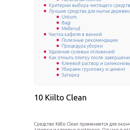
Критерии выбора чистящего средст
Лучшие средства для мытья деревя
Unicum
Bagi
Mellerud
Чистка кафеля в ванной
Полезные рекомендации
Процедура уборки
Удаление солевых отложений
Как отмыть плитку после завершени
Клеевой раствор и силиконов
Убираем грунтовку и цемент
Затирка
10 Kiilto Clean
Средство Kiilto Clean применяется для око
затирки и клеевых растворов. Однако в от