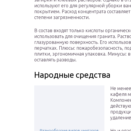
используют его для регулярной уборки ва
покрытием. Расход концентрата составляет о
степени загрязненности.
В состав входят только кислоты органичес
использовать для очищения гранита. Раств
глазурованную поверхность. Его использов
перчатках. Плюсы: пожаробезопасность, по
плитки, эргономичная упаковка. Минусы: в
оставлять разводы.
Народные средства
Не менее
кафеля м
Компонен
действую
продукци
удаление
Но и опа
Разнообразие видов унитазов