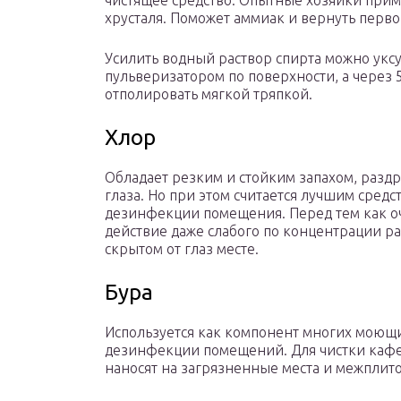
чистящее средство. Опытные хозяйки приме
хрусталя. Поможет аммиак и вернуть перв
Усилить водный раствор спирта можно уксус
пульверизатором по поверхности, а через 
отполировать мягкой тряпкой.
Хлор
Обладает резким и стойким запахом, разд
глаза. Но при этом считается лучшим сред
дезинфекции помещения. Перед тем как оч
действие даже слабого по концентрации ра
скрытом от глаз месте.
Бура
Используется как компонент многих моющ
дезинфекции помещений. Для чистки каф
наносят на загрязненные места и межплит