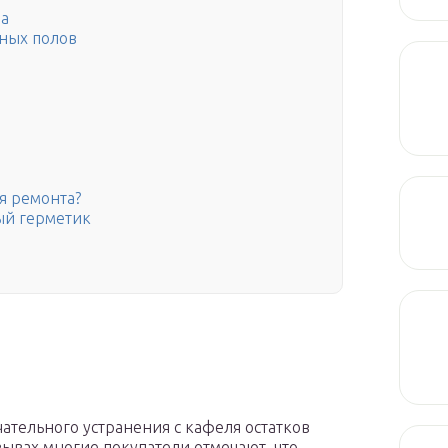
ва
нных полов
я ремонта?
ый герметик
нчательного устранения с кафеля остатков
зывах многие покупатели отмечают, что