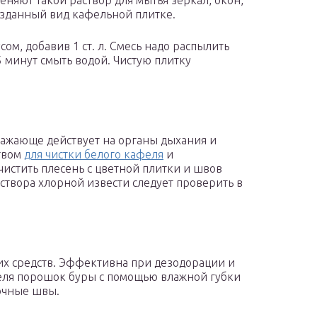
няют такой раствор для мытья зеркал, окон,
озданный вид кафельной плитке.
ом, добавив 1 ст. л. Смесь надо распылить
5 минут смыть водой. Чистую плитку
ражающе действует на органы дыхания и
ством
для чистки белого кафеля
и
истить плесень с цветной плитки и швов
створа хлорной извести следует проверить в
их средств. Эффективна при дезодорации и
еля порошок буры с помощью влажной губки
очные швы.