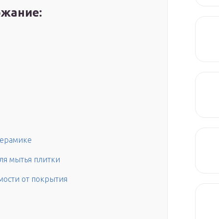
жание:
керамике
ля мытья плитки
мости от покрытия