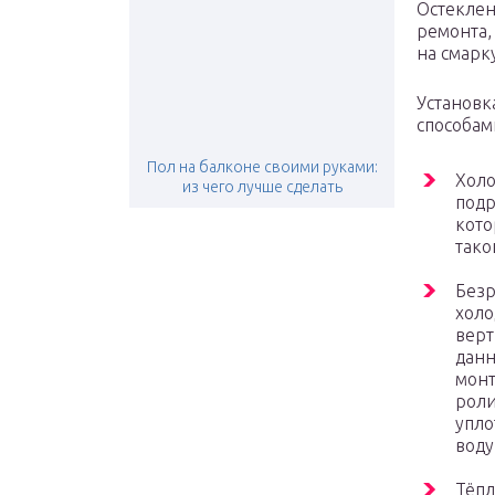
Остеклен
ремонта,
на смарк
Установк
способам
Пол на балконе своими руками:
Холо
из чего лучше сделать
подр
кото
тако
Безр
холо
верт
данн
монт
роли
упло
воду
Тёпл