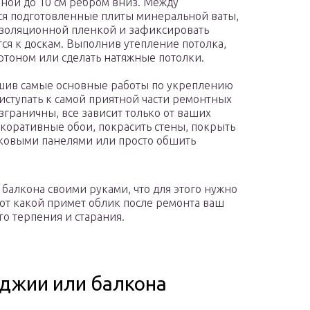
ой до 10 см ребром вниз. Между
ся подготовленные плиты минеральной ваты,
изоляционной пленкой и зафиксировать
я к доскам. Выполнив утепление потолка,
ртоном или сделать натяжные потолки.
шив самые основные работы по укреплению
иступать к самой приятной части ремонтных
зграничны, все зависит только от ваших
коративные обои, покрасить стены, покрыть
иковыми панелями или просто обшить
т балкона своими руками, что для этого нужно
вот какой примет облик после ремонта ваш
го терпения и старания.
оджии или балкона