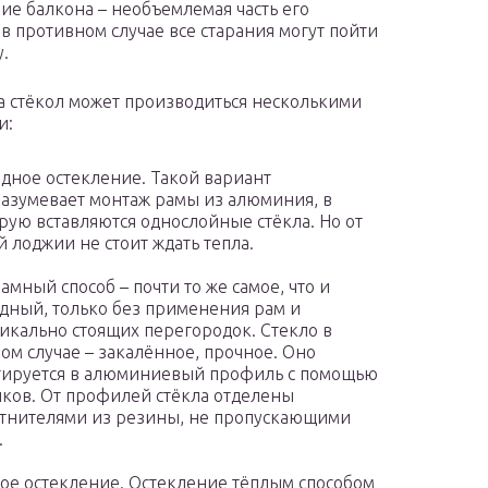
ие балкона – необъемлемая часть его
 в противном случае все старания могут пойти
у.
а стёкол может производиться несколькими
и:
дное остекление. Такой вариант
азумевает монтаж рамы из алюминия, в
рую вставляются однослойные стёкла. Но от
й лоджии не стоит ждать тепла.
амный способ – почти то же самое, что и
дный, только без применения рам и
икально стоящих перегородок. Стекло в
ом случае – закалённое, прочное. Оно
ируется в алюминиевый профиль с помощью
ков. От профилей стёкла отделены
тнителями из резины, не пропускающими
.
ое остекление. Остекление тёплым способом