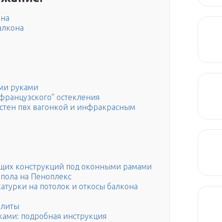
она
алкона
ими руками
“французского” остекления
 стен пвх вагонкой и инфракрасным
ющих конструкций под оконными рамами
 пола на Пеноплекс
турки на потолок и откосы балкона
плиты
ками: подробная инструкция