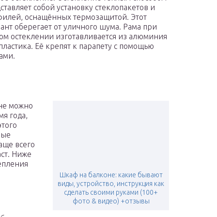
ставляет собой установку стеклопакетов и
илей, оснащённых термозащитой. Этот
ант оберегает от уличного шума. Рама при
ом остеклении изготавливается из алюминия
пластика. Её крепят к парапету с помощью
ами.
оне можно
мя года,
этого
рые
аще всего
ст. Ниже
епления
Шкаф на балконе: какие бывают
виды, устройство, инструкция как
сделать своими руками (100+
фото & видео) +отзывы