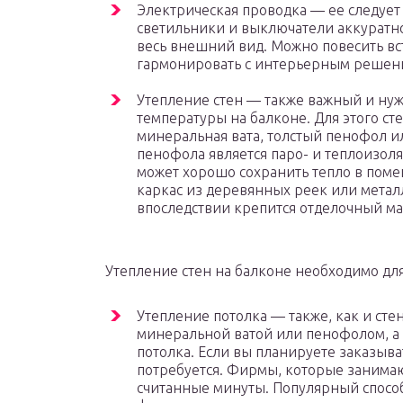
Электрическая проводка — ее следует 
светильники и выключатели аккуратно 
весь внешний вид. Можно повесить вс
гармонировать с интерьерным решен
Утепление стен — также важный и ну
температуры на балконе. Для этого ст
минеральная вата, толстый пенофол и
пенофола является паро- и теплоизоля
может хорошо сохранить тепло в поме
каркас из деревянных реек или метал
впоследствии крепится отделочный ма
Утепление стен на балконе необходимо д
Утепление потолка — также, как и ст
минеральной ватой или пенофолом, а 
потолка. Если вы планируете заказыва
потребуется. Фирмы, которые занимаю
считанные минуты. Популярный способ