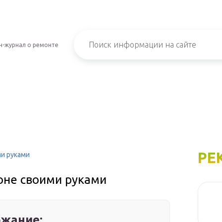
н-журнал о ремонте
РЕ
ми руками
оне своими руками
жание: