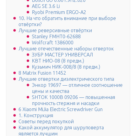
Bosch GO 0.601.9H2.020
AEG SE 3.6 Li
Ryobi Premium ERGO-A2
10. На что обратить внимание при выборе
отвёртки?
Лучшие реверсивные отвёртки
Stanley FMHT0-62688
Wolfcraft 1386000
Лучшие отечественные наборы отверток
ЗУБР МАСТЕР УНИВЕРСАЛ
КВТ НИО-08 (8 предм.)
Кузьмич НИК-008/8 (8 предм.)
8 Matrix Fusion 11452
Лучшие отвертки диэлектрического типа
Энкор 19697 — отличное соотношение
цены и качества
SHTOK 1000B 09206 — повышенная
прочность стержня и насадки
6 Xiaomi MiJia Electric Screwdriver Gun
1. Конструкция
Советы перед покупкой
Какой аккумулятор для шуруповерта
является лучшим