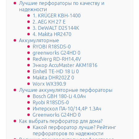
Лучшие перфораторы по качеству и
надежности
1. KRÜGER KBH-1400
2. AEG KH 27 E
3. DeWALT D25144K
4. Makita HR2470
Аккумуляторные
RYOBI R18SDS-0
greenworks G24HD 0
RedVerg RD-RH14,4V
Энкор AccuMaster АКМ1816
Einhell TE-HD 18 Li 0
Makita DHR202Z 0
Worx WX390.9
Лучшие аккумуляторные перфораторы
Bosch GBH 180-Li 4.0Ач
Ryobi R18SDS-0
Интерскол ПА-10/14,4Р 1.3Ач
Greenworks G24HD 0
Как выбрать перфоратор для дома?
Какой перфоратор лучше? Рейтинг
перфораторов по надежности