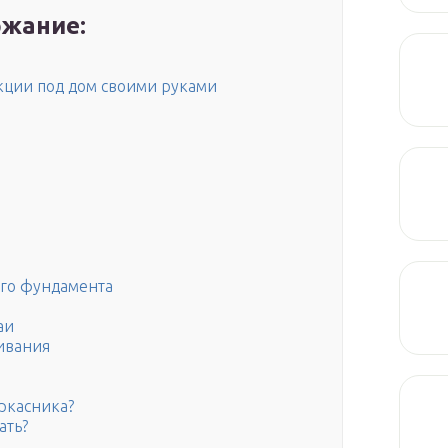
жание:
ции под дом своими руками
ого фундамента
аи
ивания
ркасника?
ать?