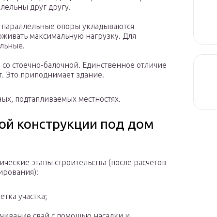
ллельны друг другу.
е параллельные опоры укладываются
живать максимальную нагрузку. Для
альные.
 со стоечно-балочной. Единственное отличие
т. Это приподнимает здание.
ных, подтапливаемых местностях.
ой конструкции под дом
ические этапы строительства (после расчетов
ирования):
етка участка;
чивание свай с помощью насадки и