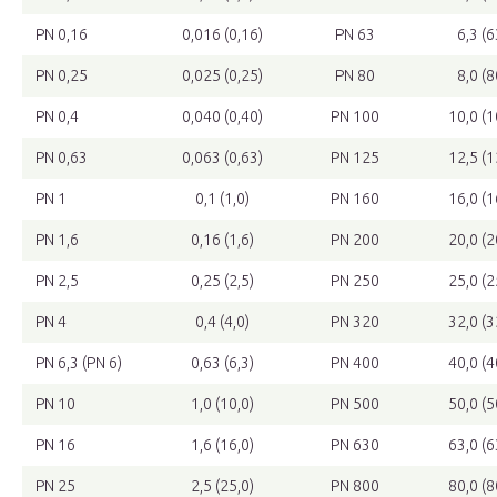
PN 0,16
0,016 (0,16)
PN 63
6,3 (6
PN 0,25
0,025 (0,25)
PN 80
8,0 (8
PN 0,4
0,040 (0,40)
PN 100
10,0 (1
PN 0,63
0,063 (0,63)
PN 125
12,5 (1
PN 1
0,1 (1,0)
PN 160
16,0 (1
PN 1,6
0,16 (1,6)
PN 200
20,0 (2
PN 2,5
0,25 (2,5)
PN 250
25,0 (2
PN 4
0,4 (4,0)
PN 320
32,0 (3
PN 6,3 (PN 6)
0,63 (6,3)
PN 400
40,0 (4
PN 10
1,0 (10,0)
PN 500
50,0 (5
PN 16
1,6 (16,0)
PN 630
63,0 (6
PN 25
2,5 (25,0)
PN 800
80,0 (8