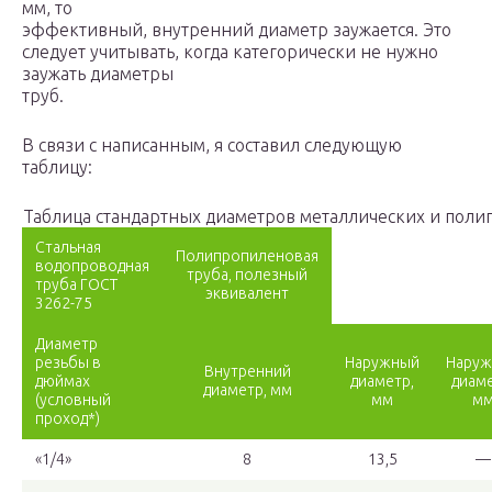
мм, то
эффективный, внутренний диаметр заужается. Это
следует учитывать, когда категорически не нужно
заужать диаметры
труб.
В связи с написанным, я составил следующую
таблицу:
Таблица стандартных диаметров металлических и поли
Стальная
Полипропиленовая
водопроводная
труба, полезный
труба ГОСТ
эквивалент
3262-75
Диаметр
резьбы в
Наружный
Нару
Внутренний
дюймах
диаметр,
диаме
диаметр, мм
(условный
мм
м
проход*)
«1/4»
8
13,5
—