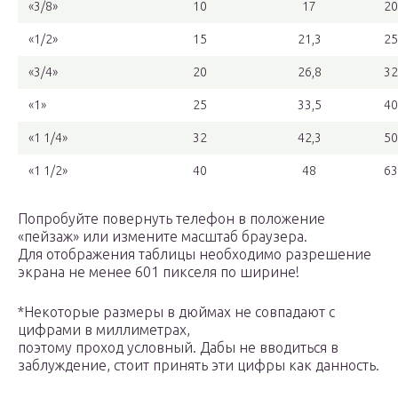
«3/8»
10
17
20
«1/2»
15
21,3
25
«3/4»
20
26,8
32
«1»
25
33,5
40
«1 1/4»
32
42,3
50
«1 1/2»
40
48
63
Попробуйте повернуть телефон в положение
«пейзаж» или измените масштаб браузера.
Для отображения таблицы необходимо разрешение
экрана не менее 601 пикселя по ширине!
*Некоторые размеры в дюймах не совпадают с
цифрами в миллиметрах,
поэтому проход условный. Дабы не вводиться в
заблуждение, стоит принять эти цифры как данность.