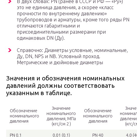
В двух словах: PN (ранее в СССР и РФ — «Ру»)
это не единица давления, а скорее «класс
прочности по внутреннему давлению»
трубопроводов и арматуры, кроме того ряды PN
отличаются габаритными и
присоединительными размерами при
одинаковых DN (Ду).
Справочно: Диаметры условные, номинальные,
Ду, DN, NPS и NB. Условный проход.
Метрические и дюймовые диаметры
Значения и обозначения номинальных
давлений должны соответствовать
указанным в таблице.
Значение
Значе
Обозначение
Обозначение
номинального
номинал
номинального
номинального
давления, МПа
давлени
давления
давления
(кгс/см 2 )
(кгс/с
PN 0,1
0,01 (0,1)
PN 40
4,0 (4