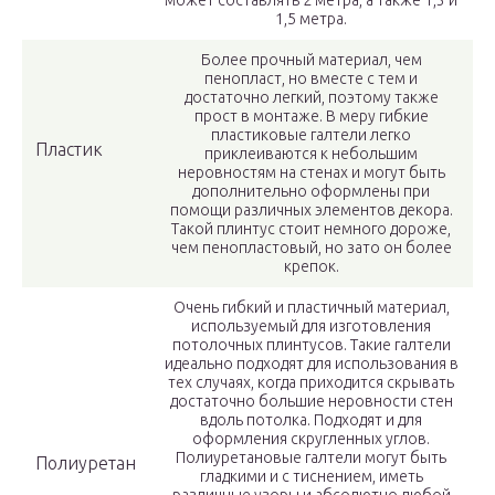
может составлять 2 метра, а также 1,3 и
1,5 метра.
Более прочный материал, чем
пенопласт, но вместе с тем и
достаточно легкий, поэтому также
прост в монтаже. В меру гибкие
пластиковые галтели легко
Пластик
приклеиваются к небольшим
неровностям на стенах и могут быть
дополнительно оформлены при
помощи различных элементов декора.
Такой плинтус стоит немного дороже,
чем пенопластовый, но зато он более
крепок.
Очень гибкий и пластичный материал,
используемый для изготовления
потолочных плинтусов. Такие галтели
идеально подходят для использования в
тех случаях, когда приходится скрывать
достаточно большие неровности стен
вдоль потолка. Подходят и для
оформления скругленных углов.
Полиуретановые галтели могут быть
Полиуретан
гладкими и с тиснением, иметь