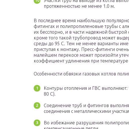
Участки труб на выходе из котла выпо
протяженностью не менее 1.0 м.
В последнее время наибольшую популярнос
фитингах и полипропиленовые трубы с а
их бесспорно, и в части надежной быстрой 
кроме того такой трубопровод может выдер
среды до 95 С. Тем не менее варианты име
приступая к монтажу. Пресс-фитинги очень
малейшем перекосе может произойти утеч
коэффициент удлинения при температуре
Особенности обвязки газовых котлов пол
Контуры отопления и ГВС выполняют: тру
80 С).
Соединение труб и фитингов выполняю
соединения с металлическими участка
Во избежание разрушения полипропи
компенсационные петли.