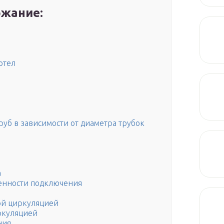
жание:
отел
уб в зависимости от диаметра трубок
а
бенности подключения
ой циркуляцией
ркуляцией
ния.