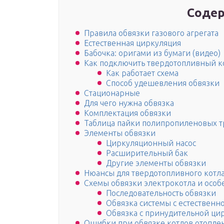
Содер
Правила обвязки газового агрегата
Естественная циркуляция
Бабочка: оригами из бумаги (видео)
Как подключить твердотопливный к
Как работает схема
Способ удешевления обвязки
Стационарные
Для чего нужна обвязка
Комплектация обвязки
Таблица пайки полипропиленовых тр
Элементы обвязки
Циркуляционный насос
Расширительный бак
Другие элементы обвязки
Нюансы для твердотопливного котл
Схемы обвязки электрокотла и осо
Последовательность обвязки
Обвязка системы с естественн
Обвязка с принудительной ци
Ошибки при обвязке котлов отопле