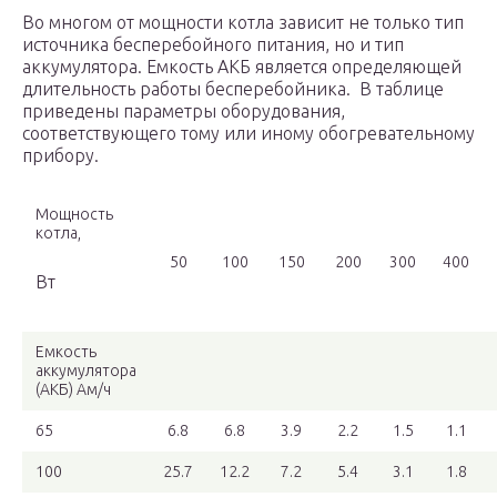
Во многом от мощности котла зависит не только тип
источника бесперебойного питания, но и тип
аккумулятора. Емкость АКБ является определяющей
длительность работы бесперебойника. В таблице
приведены параметры оборудования,
соответствующего тому или иному обогревательному
прибору.
Мощность
котла,
50
100
150
200
300
400
Вт
Емкость
аккумулятора
(АКБ) Ам/ч
65
6.8
6.8
3.9
2.2
1.5
1.1
100
25.7
12.2
7.2
5.4
3.1
1.8