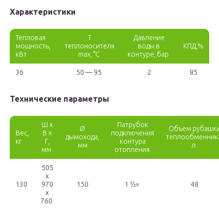
Характеристики
Тепловая
Т
Давление
мощность,
теплоносителя
воды в
КПД,%
кВт
maх, °C
контуре, бар
36
50 — 95
2
85
Технические параметры
Ш х
Патрубок
Ø
Объем рубашк
Вес,
В х
подключения
дымохода,
теплообменник
кг
Г,
контура
мм
л
мм
отопления
505
x
130
970
150
1 ½»
48
x
760