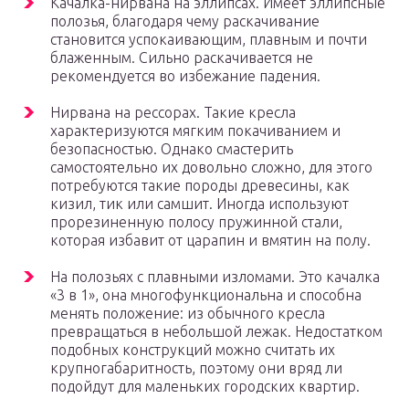
Качалка-нирвана на эллипсах. Имеет эллипсные
полозья, благодаря чему раскачивание
становится успокаивающим, плавным и почти
блаженным. Сильно раскачивается не
рекомендуется во избежание падения.
Нирвана на рессорах. Такие кресла
характеризуются мягким покачиванием и
безопасностью. Однако смастерить
самостоятельно их довольно сложно, для этого
потребуются такие породы древесины, как
кизил, тик или самшит. Иногда используют
прорезиненную полосу пружинной стали,
которая избавит от царапин и вмятин на полу.
На полозьях с плавными изломами. Это качалка
«3 в 1», она многофункциональна и способна
менять положение: из обычного кресла
превращаться в небольшой лежак. Недостатком
подобных конструкций можно считать их
крупногабаритность, поэтому они вряд ли
подойдут для маленьких городских квартир.