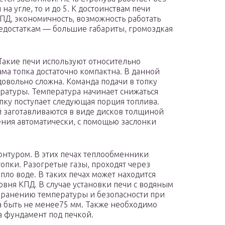
на угле, то и до 5. К достоинствам печи
КПД, экономичность, возможность работать
недостаткам — большие габариты, громоздкая
 Такие печи используют относительно
ма топка достаточно компактна. В данной
овольно сложна. Команда подачи в топку
ературы. Температура начинает снижаться
опку поступает следующая порция топлива.
й заготавливаются в виде дисков толщиной
ения автоматически, с помощью заслонки
нтуром. В этих печах теплообменники
опки. Разогретые газы, проходят через
ло воде. В таких печах может находится
вня КПД. В случае установки печи с водяным
хранению температуры и безопасности при
а быть не менее75 мм. Также необходимо
 фундамент под печкой.