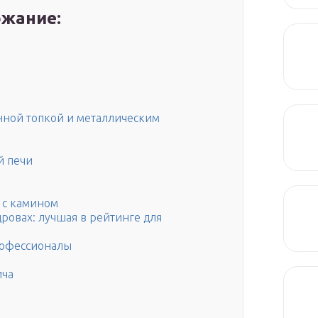
жание:
унной топкой и металлическим
й печи
 с камином
дровах: лучшая в рейтинге для
рофессионалы
ича