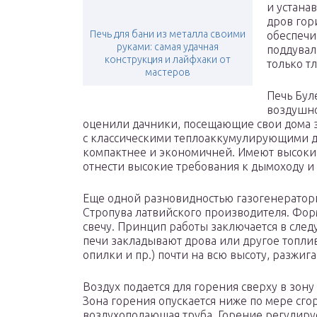
и устана
дров гор
Печь для бани из металла своими
обеспечи
руками: самая удачная
поддувал
конструкция и лайфхаки от
только тл
мастеров
Печь Бул
воздушно
оценили дачники, посещающие свои дома 
с классическими теплоаккумулирующими 
компактнее и экономичней. Имеют высоки
отнести высокие требования к дымоходу и 
Еще одной разновидностью газогенераторн
Стропува латвийского производителя. Фор
свечу. Принцип работы заключается в сле
печи закладывают дрова или другое топли
опилки и пр.) почти на всю высоту, разжиг
Воздух подается для горения сверху в зон
Зона горения опускается ниже по мере сгор
воздухоподающая труба. Горение регулируе