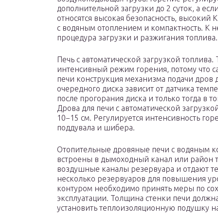
дополнительной загрузки до 2 суток, а если 
относятся высокая безопасность, высокий 
с водяным отоплением и компактность. К 
процедура загрузки и разжигания топлива.
Печь с автоматической загрузкой топлива.
интенсивный режим горения, потому что са
печи конструкция механизма подачи дров д
очередного диска зависит от датчика темп
после прогорания диска и только тогда в т
Дрова для печи с автоматической загрузко
10−15 см. Регулируется интенсивность гор
поддувала и шибера.
Отопительные дровяные печи с водяным ко
встроены в дымоходный канал или район т
воздушные каналы резервуара и отдают теп
несколько резервуаров для повышения уро
контуром необходимо принять меры по со
эксплуатации. Толщина стенки печи должн
установить теплоизоляционную подушку на