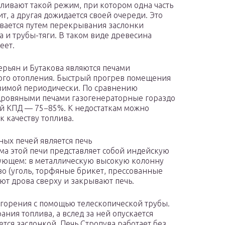
вливают такой режим, при котором одна часть
ит, а другая дожидается своей очереди. Это
вается путем перекрывания заслонки
а и трубы-тяги. В таком виде древесина
еет.
ерьян и Бутакова являются печами
го отопления. Быстрый прогрев помещения
зимой периодически. По сравнению
дровяными печами газогенераторные гораздо
й КПД — 75−85%. К недостаткам можно
к качеству топлива.
ых печей является печь
ма этой печи представляет собой индейскую
дующем: в металлическую высокую колонну
во (уголь, торфяные брикет, прессованные
ают дрова сверху и закрывают печь.
у горения с помощью телескопической трубы.
ания топлива, а вслед за ней опускается
тся заслонкой. Печь Стропува работает без