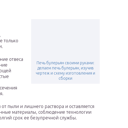
,
е только
и.
ние отвеса
Печь булерьян своими руками:
ение
делаем печь булерьян, изучив
ующей
чертеж и схему изготовления и
стые
сборки
 сечения
я.
 от пыли и лишнего раствора и оставляется
енные материалы, соблюдение технологии
олгий срок ее безупречной службы.