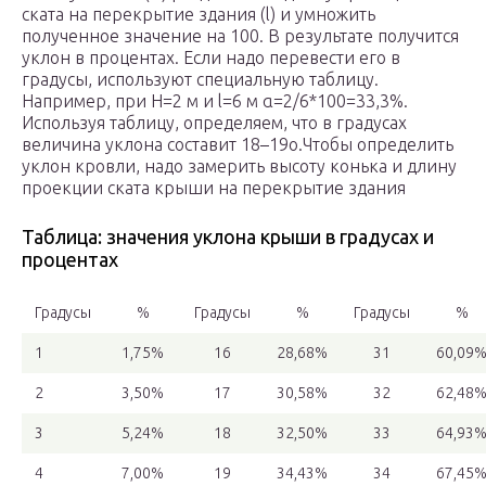
ската на перекрытие здания (l) и умножить
полученное значение на 100. В результате получится
уклон в процентах. Если надо перевести его в
градусы, используют специальную таблицу.
Например, при Н=2 м и l=6 м α=2/6*100=33,3%.
Используя таблицу, определяем, что в градусах
величина уклона составит 18–19о.
Чтобы определить
уклон кровли, надо замерить высоту конька и длину
проекции ската крыши на перекрытие здания
Таблица: значения уклона крыши в градусах и
процентах
Градусы
%
Градусы
%
Градусы
%
1
1,75%
16
28,68%
31
60,09
2
3,50%
17
30,58%
32
62,48
3
5,24%
18
32,50%
33
64,93
4
7,00%
19
34,43%
34
67,45