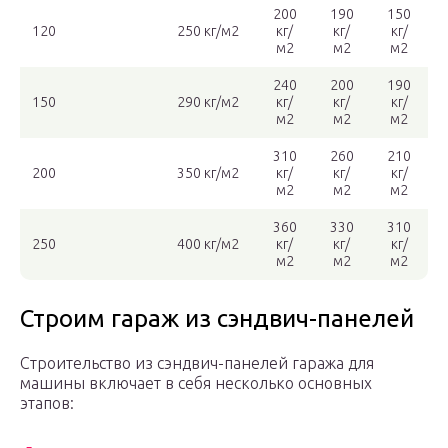
200
190
150
120
250 кг/м2
кг/
кг/
кг/
м2
м2
м2
240
200
190
150
290 кг/м2
кг/
кг/
кг/
м2
м2
м2
310
260
210
200
350 кг/м2
кг/
кг/
кг/
м2
м2
м2
360
330
310
250
400 кг/м2
кг/
кг/
кг/
м2
м2
м2
Строим гараж из сэндвич-панелей
Строительство из сэндвич-панелей гаража для
машины включает в себя несколько основных
этапов: