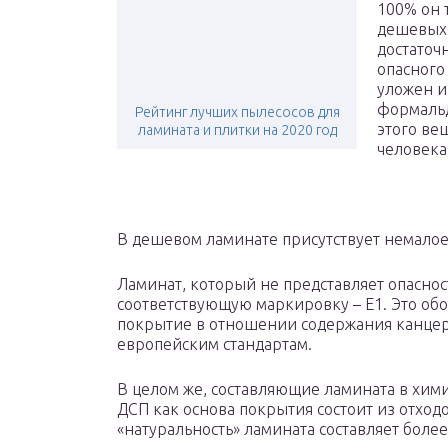
100% он 
дешевых 
достаточ
опасного
уложен и
формальд
Рейтинг лучших пылесосов для
этого ве
ламината и плитки на 2020 год
человека
В дешевом ламинате присутствует немало
Ламинат, который не представляет опасност
соответствующую маркировку – Е1. Это обо
покрытие в отношении содержания канцер
европейским стандартам.
В целом же, составляющие ламината в хи
ДСП как основа покрытия состоит из отход
«натуральность» ламината составляет более