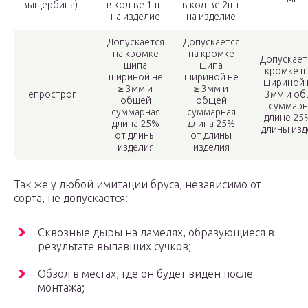
выщербина)
в кол-ве 1шт
в кол-ве 2шт
на изделие
на изделие
Допускается
Допускается
на кромке
на кромке
Допускает
шипа
шипа
кромке ш
шириной не
шириной не
шириной 
≥ 3мм и
≥ 3мм и
Непрострог
3мм и об
общей
общей
суммар
суммарная
суммарная
длине 25
длина 25%
длина 25%
длины изд
от длины
от длины
изделия
изделия
Так же у любой имитации бруса, независимо от
сорта, не допускается:
Сквозные дыры на ламелях, образующиеся в
результате выпавших сучков;
Обзол в местах, где он будет виден после
монтажа;