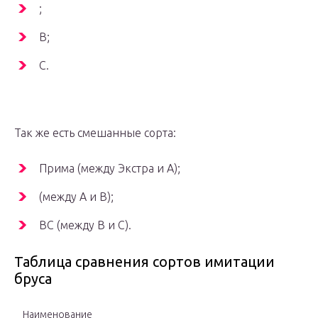
;
B;
C.
Так же есть смешанные сорта:
Прима (между Экстра и A);
(между A и B);
BC (между B и C).
Таблица сравнения сортов имитации
бруса
Наименование