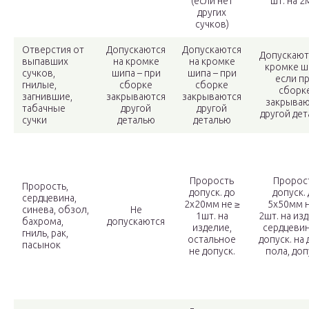
(если нет
шт. на 2
других
сучков)
Отверстия от
Допускаются
Допускаются
Допускают
выпавших
на кромке
на кромке
кромке ш
сучков,
шипа – при
шипа – при
если п
гнилые,
сборке
сборке
сборк
загнившие,
закрываются
закрываются
закрываю
табачные
другой
другой
другой де
сучки
деталью
деталью
Прорость
Пророс
Прорость,
допуск. до
допуск.
сердцевина,
2х20мм не ≥
5х50мм н
синева, обзол,
Не
1шт. на
2шт. на из
бахрома,
допускаются
изделие,
сердцевин
гниль, рак,
остальное
допуск. на
пасынок
не допуск.
пола, доп