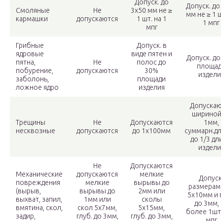
Допуск. до
Допуск. до
Смоляные
Не
3х50 мм не ≥
мм не ≥ 1 ш
кармашки
допускаются
1 шт. на 1
1 мпг
мпг
Грибные
Допуск. в
ядровые
виде пятен и
Допуск. д
пятна,
Не
полос до
площа
побурение,
допускаются
30%
издели
заболонь,
площади
ложное ядро
изделия
Допускаю
шириной
Трещины
Не
Допускаются
1мм,
несквозные
допускаются
до 1х100мм
суммарн.д
до 1/3 д
издели
Не
Допускаются
Механические
допускаются
мелкие
Допуск
повреждения
мелкие
вырывы до
размерам
(вырыв,
вырывы до
2мм или
5х10мм и 
выхват, запил,
1мм или
сколы
до 3мм,
вмятина, скол,
скол 5х7мм,
5х15мм,
более 1шт.
задир,
глуб. до 3мм,
глуб. до 3мм,
мпг