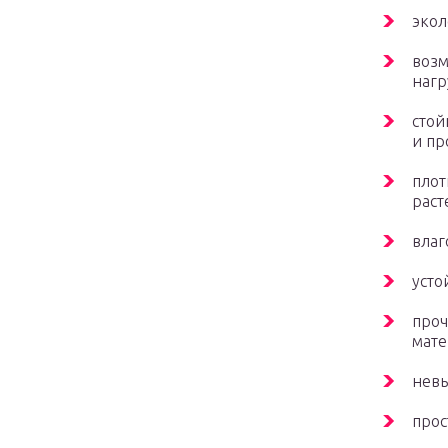
экол
возм
нагр
стой
и пр
плот
раст
влаг
усто
проч
мате
невы
прос