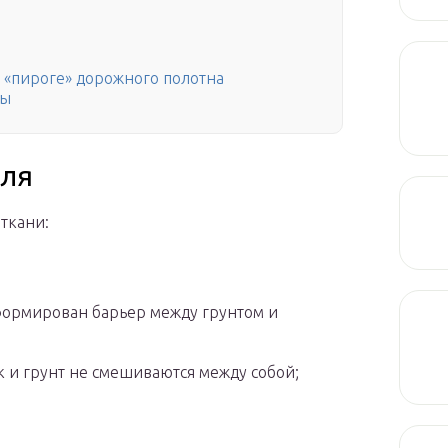
 «пироге» дорожного полотна
ны
иля
ткани:
сформирован барьер между грунтом и
ок и грунт не смешиваются между собой;