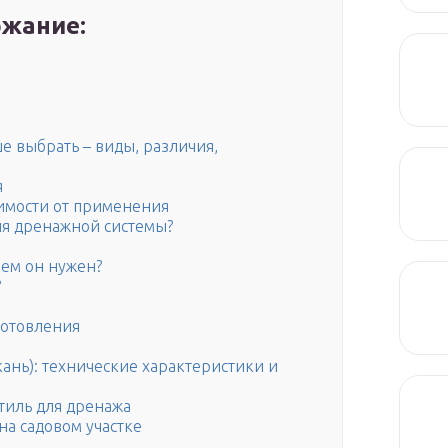
жание:
е выбрать – виды, различия,
я
симости от применения
ля дренажной системы?
чем он нужен?
?
готовления
кань): технические характеристики и
стиль для дренажа
на садовом участке