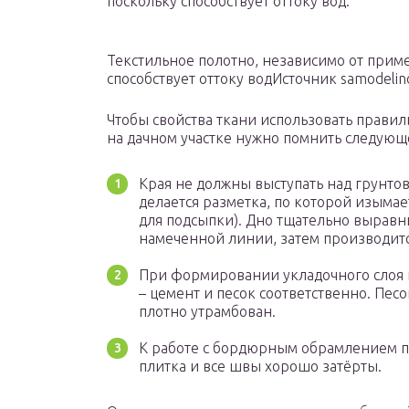
поскольку способствует оттоку вод.
Текстильное полотно, независимо от прим
способствует оттоку водИсточник samodelin
Чтобы свойства ткани использовать правил
на дачном участке нужно помнить следующ
Края не должны выступать над грунто
делается разметка, по которой изымае
для подсыпки). Дно тщательно выравни
намеченной линии, затем производитс
При формировании укладочного слоя 
– цемент и песок соответственно. Пес
плотно утрамбован.
К работе с бордюрным обрамлением пр
плитка и все швы хорошо затёрты.