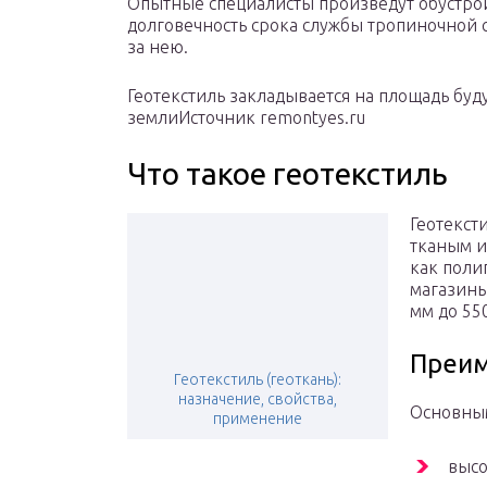
Опытные специалисты произведут обустрой
долговечность срока службы тропиночной с
за нею.
Геотекстиль закладывается на площадь бу
землиИсточник remontyes.ru
Что такое геотекстиль
Геотекст
тканым и
как поли
магазины
мм до 550
Преи
Геотекстиль (геоткань):
назначение, свойства,
Основным
применение
высо