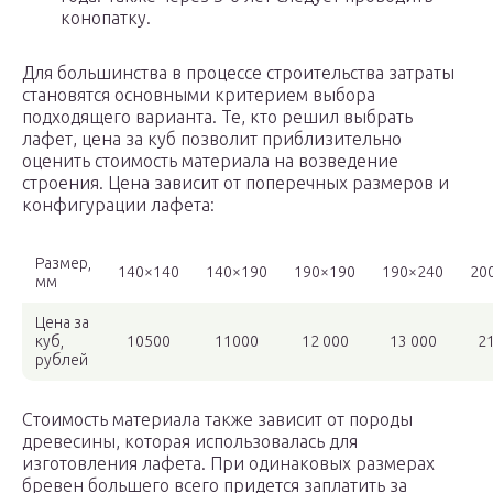
конопатку.
Для большинства в процессе строительства затраты
становятся основными критерием выбора
подходящего варианта. Те, кто решил выбрать
лафет, цена за куб позволит приблизительно
оценить стоимость материала на возведение
строения. Цена зависит от поперечных размеров и
конфигурации лафета:
Размер,
140×140
140×190
190×190
190×240
20
мм
Цена за
куб,
10500
11000
12 000
13 000
21
рублей
Стоимость материала также зависит от породы
древесины, которая использовалась для
изготовления лафета. При одинаковых размерах
бревен большего всего придется заплатить за