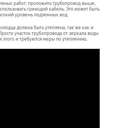
ляных работ: проложить трубопровод выше,
использовать греющий кабель. Это может быть
ысокий уровень подземных вод.
лодца должна быть утеплена, так же как и
росто участок трубопровода от зеркала воды
я этого и требуются меры по утеплению.