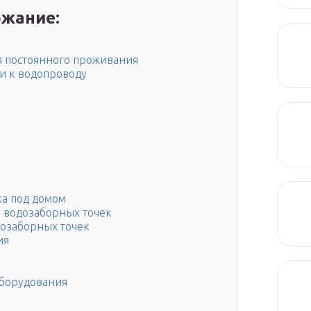
жание:
я постоянного проживания
и к водопроводу
ка под домом
 водозаборных точек
озаборных точек
ия
оборудования