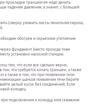
При прокладке траншеи ее надо делать
ше падение давления, а значит, с большей
ить (сверху уложить листы пенополистирола,
).
обходим обогрев и серьезное утепление
 через фундамент (место прохода тоже
 месту установки насосной станции.
рош тем, что если все сделано верно,
 том, что требуется копать траншеи, а также
и а также в том, что при появлении течи
инимизации шансов появления течи берите
айте целый кусок без соединений. Если
ровой колодец.
и при подключении к колодцу или скважине