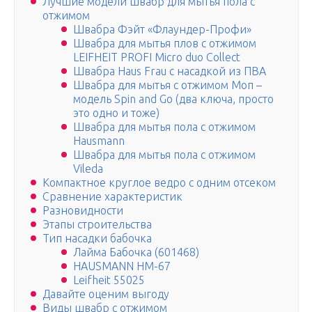
Лучшие модели швабр для мытья пола с
отжимом
Швабра Фэйт «Флаундер-Профи»
Швабра для мытья плов с отжимом
LEIFHEIT PROFI Micro duo Collect
Швабра Haus Frau c насадкой из ПВА
Швабра для мытья с отжимом Моп –
модель Spin and Go (два ключа, просто
это одно и тоже)
Швабра для мытья пола с отжимом
Hausmann
Швабра для мытья пола с отжимом
Vileda
Компактное круглое ведро с одним отсеком
Сравнение характеристик
Разновидности
Этапы строительства
Тип насадки бабочка
Лайма Бабочка (601468)
HAUSMANN HM-67
Leifheit 55025
Давайте оценим выгоду
Виды швабр с отжимом