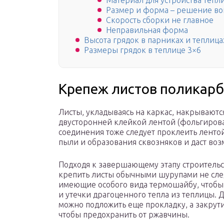
Материал для устройства тепл
Размер и форма – решение во
Скорость сборки не главное
Неправильная форма
Высота грядок в парниках и теплица
Размеры грядок в теплице 3×6
Крепеж листов поликарб
Листы, укладываясь на каркас, накрываютс
двусторонней клейкой лентой (фольгиров
соединения тоже следует проклеить ленто
пыли и образования сквозняков и даст воз
Подходя к завершающему этапу строительс
крепить листы обычными шурупами не след
имеющие особого вида термошайбу, чтобы
и утечки драгоценного тепла из теплицы.
можно подложить еще прокладку, а закрути
чтобы предохранить от ржавчины.