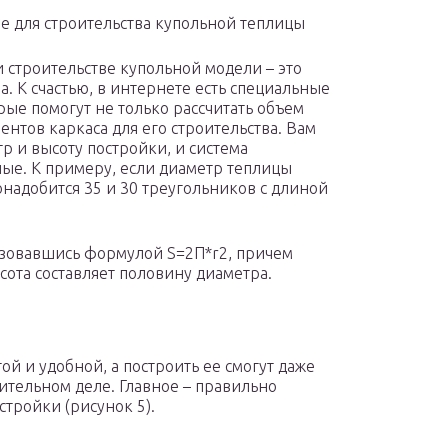
е для строительства купольной теплицы
 строительстве купольной модели – это
 К счастью, в интернете есть специальные
ые помогут не только рассчитать объем
ентов каркаса для его строительства. Вам
р и высоту постройки, и система
ные. К примеру, если диаметр теплицы
понадобится 35 и 30 треугольников с длиной
ьзовавшись формулой S=2П*r2, причем
сота составляет половину диаметра.
ой и удобной, а построить ее смогут даже
тельном деле. Главное – правильно
стройки (рисунок 5).