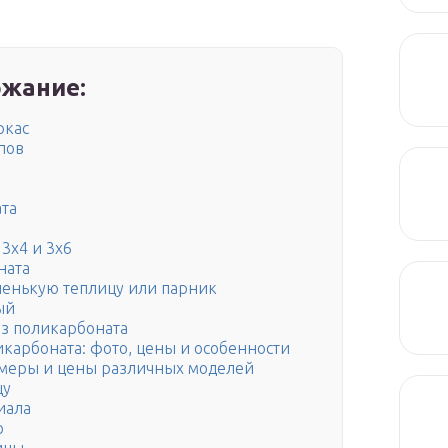
жание:
ркас
пов
ата
3х4 и 3х6
ната
аленькую теплицу или парник
ый
из поликарбоната
карбоната: фото, цены и особенности
змеры и цены различных моделей
цу
иала
р