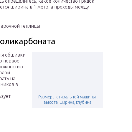
 определитесь, какое количество грядок
ается ширина в 1 метр, а проходы между
.
я арочной теплицы
поликарбоната
для обшивки
о первое
сложностью
малой
рать на
чников в
ьзует
Размеры стиральной машины:
высота, ширина, глубина