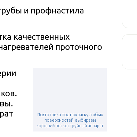
трубы и профнастила
тка качественных
нагревателей проточного
ерии
ков.
вы.
рат
Подготовка под покраску любых
поверхностей: выбираем
хороший пескоструйный аппарат