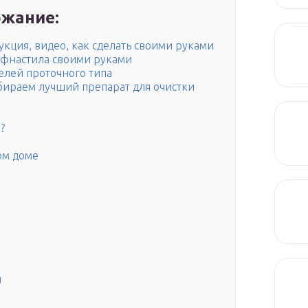
жание:
укция, видео, как сделать своими руками
офнастила своими руками
елей проточного типа
бираем лучший препарат для очистки
?
ом доме
и