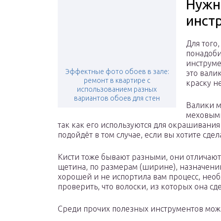
Нужн
инст
Для того
понадоби
инструме
Эффектные фото обоев в зале:
это вали
ремонт в квартире с
краску н
использованием разных
вариантов обоев для стен
Валики м
меховыми
так как его используются для окрашивания
подойдёт в том случае, если вы хотите сде
Кисти тоже бывают разными, они отличаютс
щетина, по размерам (ширине), назначени
хорошей и не испортила вам процесс, необ
проверить, что волоски, из которых она сде
Среди прочих полезных инструментов мож