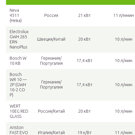
Neva
4511
Россия
21 кВт
11 л/ммин
(Нева)
Electrolux
GWH 265
Швеция/Китай
20 кВт
10 л/мин
ERN
NanoPlus
Bosch W
Германия/
17,4 кВт
10 л/мин
10 KB
Португалия
Bosch
WR 10 —
Германия/
2P (GWH
17,4 кВт
10 л/мин
Португалия
10-2 CO
P)
WERT
10EG RED
Россия/Китай
20 кВт
10 л/мин
GLASS
Ariston
FAST EVO
Италия/Китай
19 к/Вт
11 л/мин