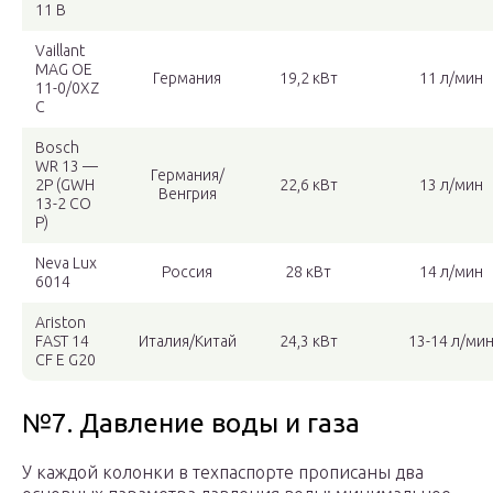
11 B
Vaillant
MAG OE
Германия
19,2 кВт
11 л/мин
11-0/0XZ
C
Bosch
WR 13 —
Германия/
2P (GWH
22,6 кВт
13 л/мин
Венгрия
13-2 CO
P)
Neva Lux
Россия
28 кВт
14 л/мин
6014
Ariston
FAST 14
Италия/Китай
24,3 кВт
13-14 л/ми
CF E G20
№7. Давление воды и газа
У каждой колонки в техпаспорте прописаны два