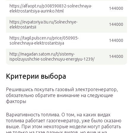
https://alfaopt.ru/p308590832-solnechnaya-
144000
elektrostantsiya-aurinko.html
https://evpatoriya.tiu.ru/Solnechnye-
144000
elektrostantsii
https://tagil.pulscen.ru/price/050905-
144000
solnechnaya-elektrostantsiya
http://magadan.satom.ru/t/sistemy-
144000
ispolzuyushchie-solnechnuyu-energiyu-1239/
Критерии выбора
Решившись покупать газовый электрогенератор,
обязательно обратите внимание на следующие
факторы
Вариативность топлива. О том, на каких видах
топлива работает газогенератор, уже было сказано
выше. При этом некоторые модели могут работать
не только на газе разных видов, но еще и на