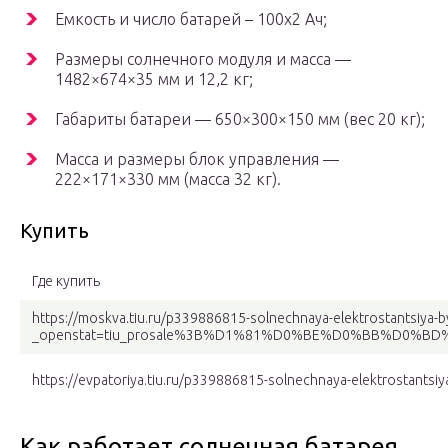
Емкость и число батарей – 100х2 Ач;
Размеры солнечного модуля и масса —
1482×674×35 мм и 12,2 кг;
Габариты батареи — 650×300×150 мм (вес 20 кг);
Масса и размеры блок управления —
222×171×330 мм (масса 32 кг).
Купить
Где купить
https://moskva.tiu.ru/p339886815-solnechnaya-elektrostantsiya-byt
_openstat=tiu_prosale%3B%D1%81%D0%BE%D0%BB%
https://evpatoriya.tiu.ru/p339886815-solnechnaya-elektrostantsiy
Как работает солнечная батарея