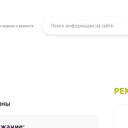
н-журнал о ремонте
РЕ
нны
жание: