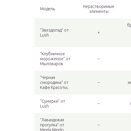
Нерастворимые
Модель
элементы
б
“Звездопад” от
+
Lush
“Клубничное
мороженое” от
–
Мыловаров
“Черная
смородина” от
–
э
Кафе Красоты;
“Сумерки” от
–
Lush
“Лавандовая
прогулка” от
–
Meela Meelo