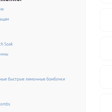
ик
ьцам
th Soak
анны
амые быстрые лимонные бомбочки
 Bombs