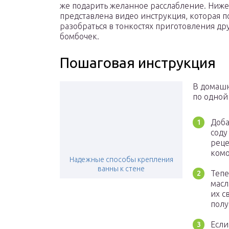
же подарить желанное расслабление. Ниже
представлена видео инструкция, которая 
разобраться в тонкостях приготовления др
бомбочек.
Пошаговая инструкция
В домашн
по одной
Доба
соду
реце
комо
Надежные способы крепления
ванны к стене
Тепе
масл
их с
полу
Если