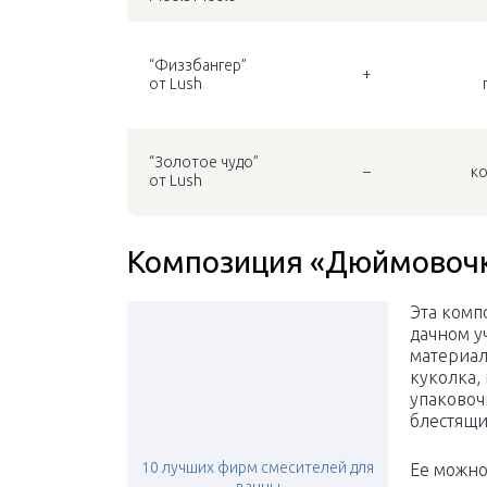
“Физзбангер”
+
от Lush
“Золотое чудо”
–
ко
от Lush
Композиция «Дюймовоч
Эта комп
дачном у
материал
куколка,
упаковоч
блестящи
10 лучших фирм смесителей для
Ее можно