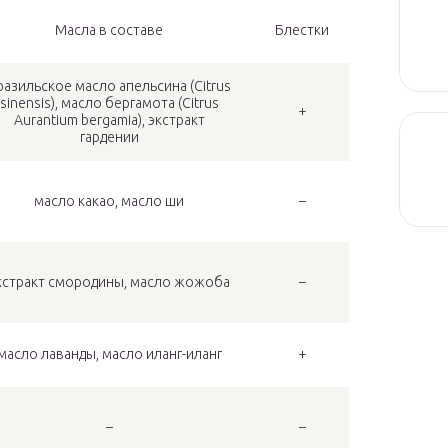
Масла в составе
Блестки
разильское масло апельсина (Citrus
sinensis), масло бергамота (Citrus
+
Aurantium bergamia), экстракт
гардении
масло какао, масло ши
–
кстракт смородины, масло жожоба
–
масло лаванды, масло иланг-иланг
+
–
–