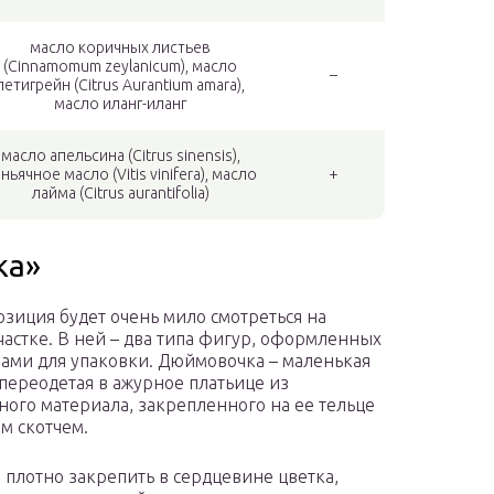
масло коричных листьев
(Cinnamomum zeylanicum), масло
–
петигрейн (Citrus Aurantium amara),
масло иланг-иланг
масло апельсина (Citrus sinensis),
ньячное масло (Vitis vinifera), масло
+
лайма (Citrus aurantifolia)
ка»
озиция будет очень мило смотреться на
частке. В ней – два типа фигур, оформленных
ами для упаковки. Дюймовочка – маленькая
 переодетая в ажурное платьице из
ного материала, закрепленного на ее тельце
м скотчем.
 плотно закрепить в сердцевине цветка,