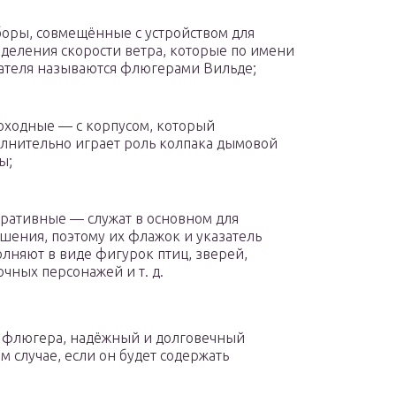
оры, совмещённые с устройством для
деления скорости ветра, которые по имени
ателя называются флюгерами Вильде;
ходные — с корпусом, который
лнительно играет роль колпака дымовой
ы;
ративные — служат в основном для
шения, поэтому их флажок и указатель
лняют в виде фигурок птиц, зверей,
очных персонажей и т. д.
я флюгера, надёжный и долговечный
м случае, если он будет содержать