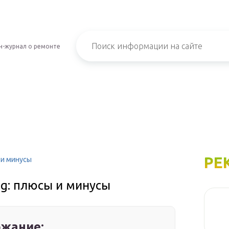
н-журнал о ремонте
РЕ
 и минусы
g: плюсы и минусы
жание: