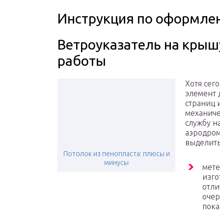
Инструкция по оформле
Ветроуказатель на крышу
работы
Хотя сег
элемент 
страниц 
механиче
службу н
аэродром
выделить
Потолок из пенопласта: плюсы и
минусы
мете
изго
отли
очер
пока