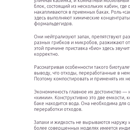
уличная кабинка, и комнатный мобильный 
блок, состоящий из нескольких кабин, где 
накапливаются в приемных баках. Роль «са
здесь выполняют химические концентраты
формальдегидов.
Они нейтрализуют запах, препятствуют р
разных грибков и микробов, разжижают от
этой причине приставка «био» здесь звучит
корректно.
Рассматривая особенности такого биотуалет
выводу, что отходы, переработанные в нем
Поэтому компостировать и применять их н
Экономичность главное их достоинство — н
«химии». Конструктивно это две емкости, 
баке находится вода. Она необходима для
переработки отходов.
Запахи и жидкость не вырываются наружу и
более совершенных моделях имеется индика