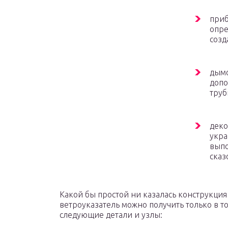
приб
опре
созд
дымо
допо
труб
деко
укра
выпо
сказ
Какой бы простой ни казалась конструкци
ветроуказатель можно получить только в то
следующие детали и узлы: