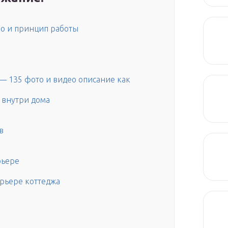
во и принцип работы
 — 135 фото и видео описание как
 внутри дома
в
рьере
рьере коттеджа