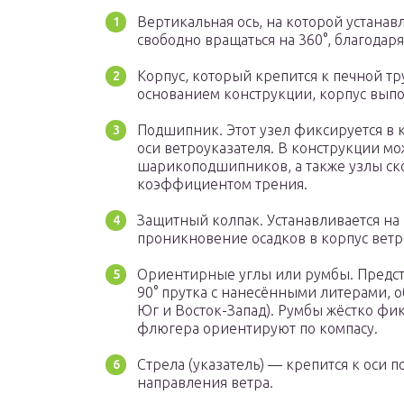
Вертикальная ось, на которой устанав
свободно вращаться на 360°, благодар
Корпус, который крепится к печной тр
основанием конструкции, корпус вып
Подшипник. Этот узел фиксируется в 
оси ветроуказателя. В конструкции мо
шарикоподшипников, а также узлы ско
коэффициентом трения.
Защитный колпак. Устанавливается на
проникновение осадков в корпус ветр
Ориентирные углы или румбы. Предст
90° прутка с нанесёнными литерами, 
Юг и Восток-Запад). Румбы жёстко фи
флюгера ориентируют по компасу.
Стрела (указатель) — крепится к оси п
направления ветра.