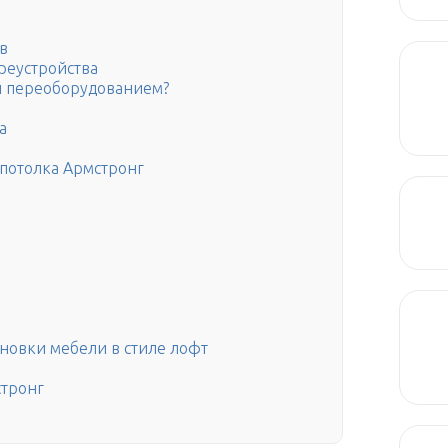
в
реустройства
 и переоборудованием?
а
 потолка Армстронг
новки мебели в стиле лофт
стронг