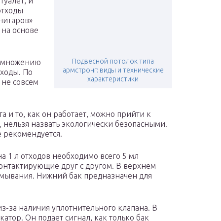
туалет, и
отходы
нитаров»
 на основе
Подвесной потолок типа
азмножению
армстронг: виды и технические
ходы. По
характеристики
 не совсем
а и то, как он работает, можно прийти к
, нельзя назвать экологически безопасными.
е рекомендуется.
а 1 л отходов необходимо всего 5 мл
контактирующие друг с другом. В верхнем
 смывания. Нижний бак предназначен для
з-за наличия уплотнительного клапана. В
тор. Он подает сигнал, как только бак